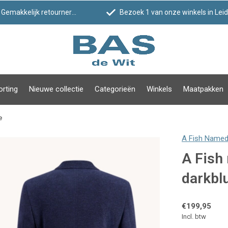
Gemakkelijk retourneren
Bezoek 1 van onze winkels in Leiden!
orting
Nieuwe collectie
Categorieën
Winkels
Maatpakken
e
A Fish Named
A Fish
darkbl
€199,95
Incl. btw