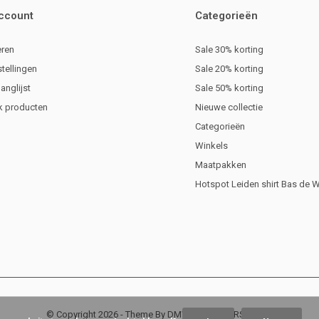
account
Categorieën
eren
Sale 30% korting
stellingen
Sale 20% korting
langlijst
Sale 50% korting
jk producten
Nieuwe collectie
Categorieën
Winkels
Maatpakken
Hotspot Leiden shirt Bas de 
© Copyright
2026
- Theme By
DMWS
x
Plus+
-
RSS-feed