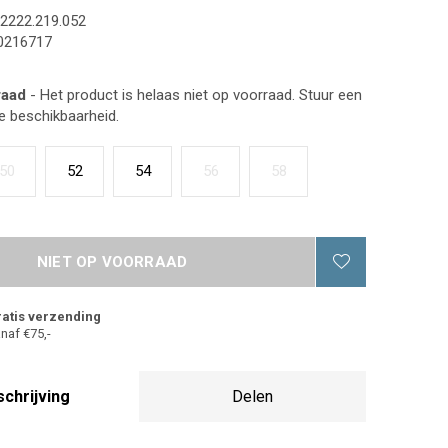
2222.219.052
0216717
raad
- Het product is helaas niet op voorraad. Stuur een
de beschikbaarheid.
50
52
54
56
58
NIET OP VOORRAAD
atis verzending
naf €75,-
chrijving
Delen