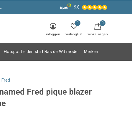
9.8
0
0
inloggen
verlanglijst
winkelwagen
Hotspot Leiden shirt Bas de Wit mode
Merken
 Fred
 named Fred pique blazer
ue