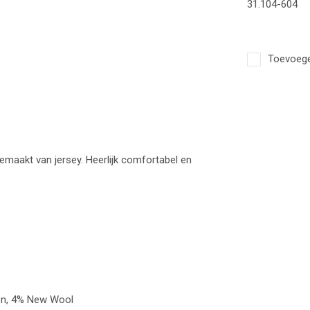
31.104-604
Toevoegen
gemaakt van jersey. Heerlijk comfortabel en
ton, 4% New Wool