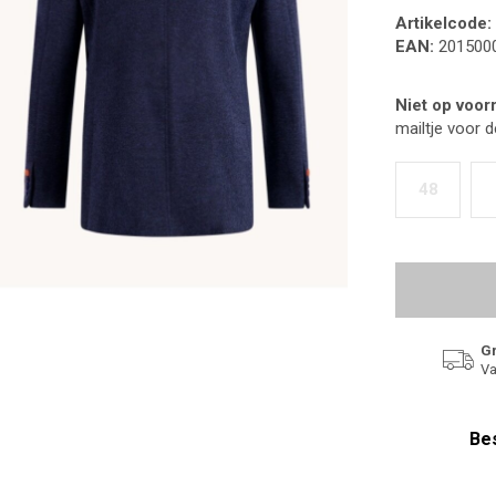
Artikelcode:
EAN:
201500
Niet op voor
mailtje voor 
48
Gr
Va
Bes