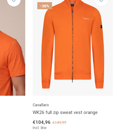
-30%
Cavallaro
WK26 full zip sweat vest orange
€104,96
€149,95
Incl. btw