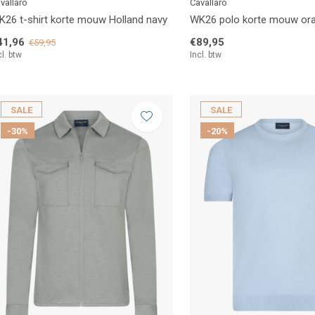
vallaro
Cavallaro
26 t-shirt korte mouw Holland navy
WK26 polo korte mouw or
41,96
€89,95
€59,95
cl. btw
Incl. btw
SALE
SALE
-30%
-20%