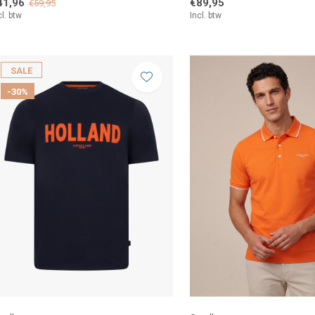
41,96
€89,95
€59,95
cl. btw
Incl. btw
SALE
-30%