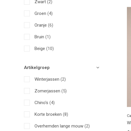
Zwart
(2)
Groen
(4)
Oranje
(6)
Bruin
(1)
Beige
(10)
Rood
(1)
Artikelgroep
Wit
(2)
Winterjassen
(2)
Roze
(5)
Zomerjassen
(5)
Off-White
(1)
Chino's
(4)
Taupe
(11)
Korte broeken
(8)
Ca
Grijs
(10)
W
Overhemden lange mouw
(2)