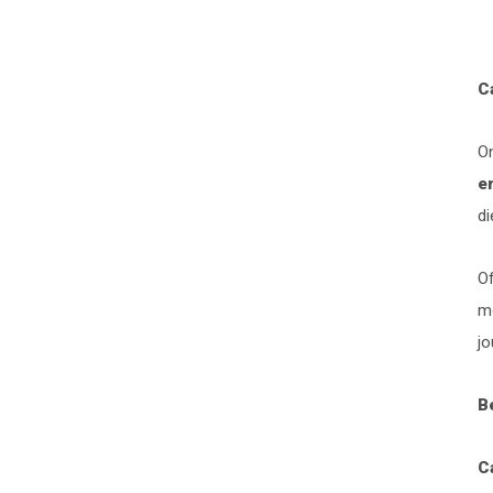
C
O
e
d
Of
mo
jo
B
Ca