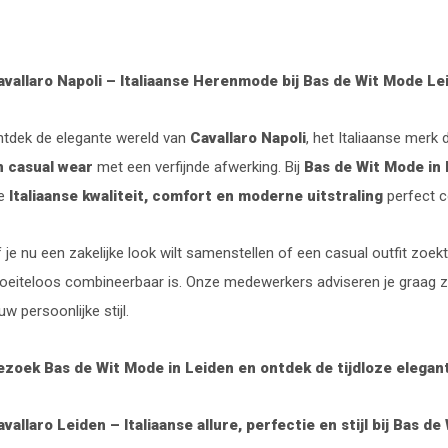
avallaro Napoli – Italiaanse Herenmode bij Bas de Wit Mode Le
ntdek de elegante wereld van
Cavallaro Napoli
, het Italiaanse mer
n casual wear
met een verfijnde afwerking. Bij
Bas de Wit Mode in
ie
Italiaanse kwaliteit, comfort en moderne uitstraling
perfect c
 je nu een zakelijke look wilt samenstellen of een casual outfit zoek
eiteloos combineerbaar is. Onze medewerkers adviseren je graag zoda
uw persoonlijke stijl.
ezoek Bas de Wit Mode in Leiden en ontdek de tijdloze elegant
vallaro Leiden – Italiaanse allure, perfectie en stijl bij Bas de 