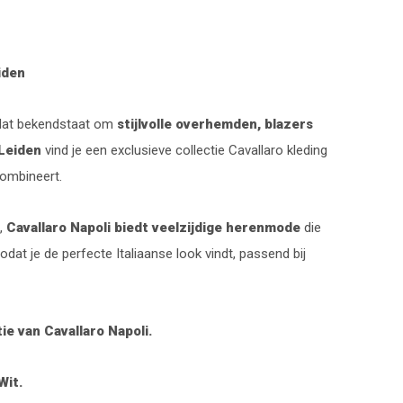
iden
k dat bekendstaat om
stijlvolle overhemden, blazers
 Leiden
vind je een exclusieve collectie Cavallaro kleding
ombineert.
t,
Cavallaro Napoli biedt veelzijdige herenmode
die
t je de perfecte Italiaanse look vindt, passend bij
ie van Cavallaro Napoli.
Wit.