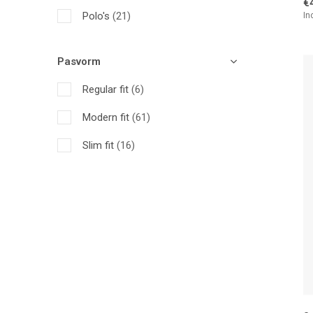
€
Polo's
(21)
In
T-shirts
(20)
Pasvorm
Overshirts
(10)
Regular fit
(6)
Truien
(8)
Modern fit
(61)
Vesten
(1)
Slim fit
(16)
Sweaters
(2)