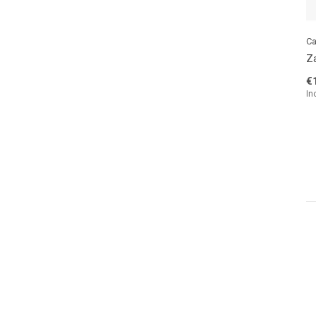
Ca
Za
€
In