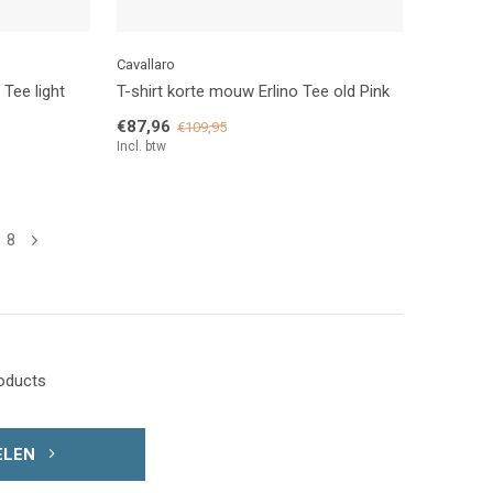
Cavallaro
Tee light
T-shirt korte mouw Erlino Tee old Pink
€87,96
€109,95
Incl. btw
8
roducts
ELEN