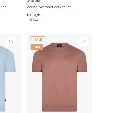
Cavallaro
ange
Zerino overshirt dark taupe
€159,95
Incl. btw
SALE
-20%