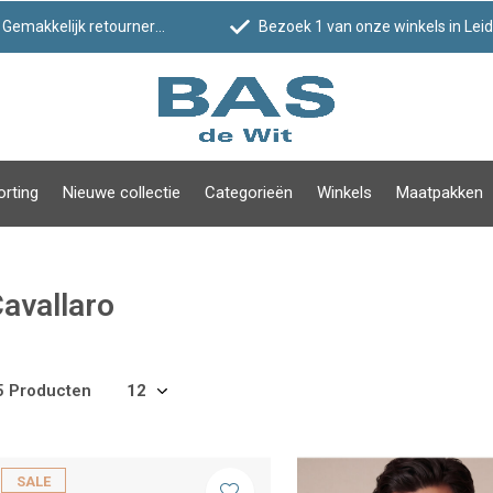
Gemakkelijk retourneren
Bezoek 1 van onze winkels in Leiden!
orting
Nieuwe collectie
Categorieën
Winkels
Maatpakken
avallaro
5 Producten
SALE