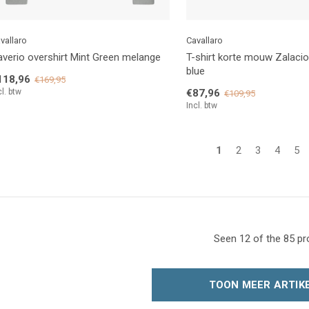
vallaro
Cavallaro
verio overshirt Mint Green melange
T-shirt korte mouw Zalacio 
blue
118,96
€169,95
cl. btw
€87,96
€109,95
Incl. btw
1
2
3
4
5
Seen 12 of the 85 p
TOON MEER ARTIK