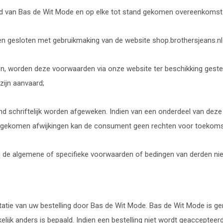
bod van Bas de Wit Mode en op elke tot stand gekomen overeenkoms
ten gesloten met gebruikmaking van de website shop.brothersjeans.n
, worden deze voorwaarden via onze website ter beschikking gestel
zijn aanvaard;
end schriftelijk worden afgeweken. Indien van een onderdeel van dez
engekomen afwijkingen kan de consument geen rechten voor toekomst
en de algemene of specifieke voorwaarden of bedingen van derden ni
tie van uw bestelling door Bas de Wit Mode. Bas de Wit Mode is ger
elijk anders is bepaald. Indien een bestelling niet wordt geaccepteerd