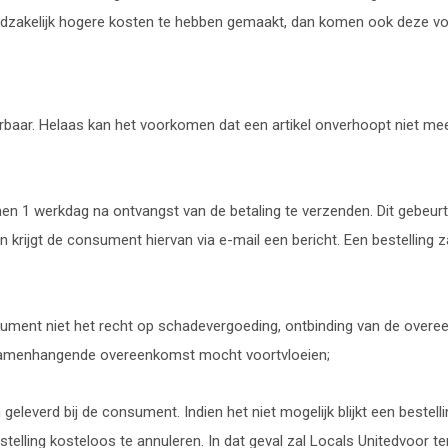
odzakelijk hogere kosten te hebben gemaakt, dan komen ook deze v
everbaar. Helaas kan het voorkomen dat een artikel onverhoopt niet mee
nen 1 werkdag na ontvangst van de betaling te verzenden. Dit gebeurt 
rijgt de consument hiervan via e-mail een bericht. Een bestelling zal
sument niet het recht op schadevergoeding, ontbinding van de overe
 samenhangende overeenkomst mocht voortvloeien;
jn geleverd bij de consument. Indien het niet mogelijk blijkt een best
stelling kosteloos te annuleren. In dat geval zal Locals Unitedvoor ter