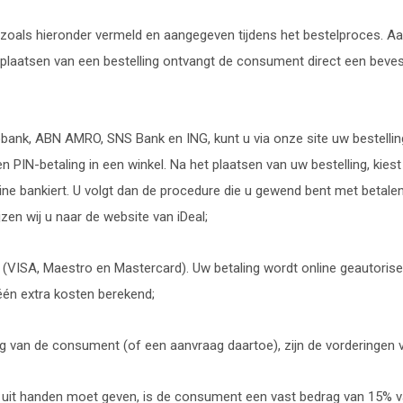
n zoals hieronder vermeld en aangegeven tijdens het bestelproces. 
plaatsen van een bestelling ontvangt de consument direct een bevest
Rabobank, ABN AMRO, SNS Bank en ING, kunt u via onze site uw bestelli
een PIN-betaling in een winkel. Na het plaatsen van uw bestelling, kie
ne bankiert. U volgt dan de procedure die u gewend bent met betalen 
en wij u naar de website van iDeal;
ng (VISA, Maestro en Mastercard). Uw betaling wordt online geautorise
én extra kosten berekend;
ing van de consument (of een aanvraag daartoe), zijn de vorderingen
o uit handen moet geven, is de consument een vast bedrag van 15% v