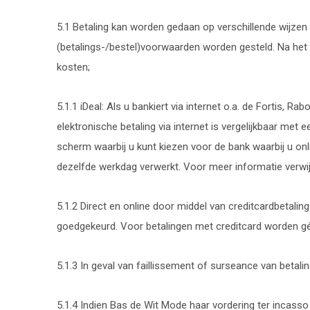
5.1 Betaling kan worden gedaan op verschillende wijze
(betalings-/bestel)voorwaarden worden gesteld. Na het 
kosten;
5.1.1 iDeal: Als u bankiert via internet o.a. de Fortis, 
elektronische betaling via internet is vergelijkbaar met 
scherm waarbij u kunt kiezen voor de bank waarbij u onli
dezelfde werkdag verwerkt. Voor meer informatie verwijz
5.1.2 Direct en online door middel van creditcardbetali
goedgekeurd. Voor betalingen met creditcard worden gé
5.1.3 In geval van faillissement of surseance van betal
5.1.4 Indien Bas de Wit Mode haar vordering ter incass