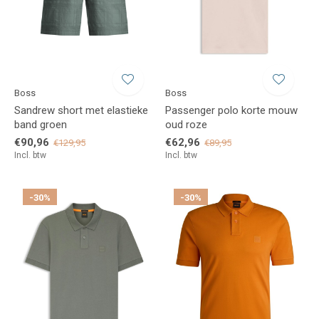
Boss
Boss
Sandrew short met elastieke
Passenger polo korte mouw
band groen
oud roze
€90,96
€62,96
€129,95
€89,95
Incl. btw
Incl. btw
-30%
-30%