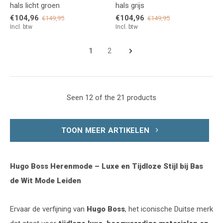
hals licht groen
hals grijs
€104,96
€104,96
€149,95
€149,95
Incl. btw
Incl. btw
1
2
Seen 12 of the 21 products
TOON MEER ARTIKELEN
Hugo Boss Herenmode – Luxe en Tijdloze Stijl bij Bas
de Wit Mode Leiden
Ervaar de verfijning van
Hugo Boss
, het iconische Duitse merk