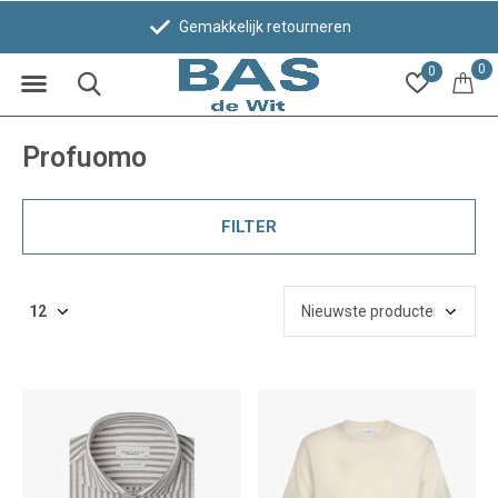
Bezoek 1 van onze winkels in Leiden!
0
0
Profuomo
FILTER