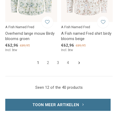
A Fish Named Fred
A Fish Named Fred
Overhemd lange mouw Birdy
A Fish named Fred shirt birdy
blooms groen
blooms beige
€62,96
€62,96
€89,95
€89,95
Incl. btw
Incl. btw
1
2
3
4
Seen 12 of the 40 products
TOON MEER ARTIKELEN