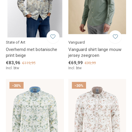
State of Art
Vanguard
Overhemd met botanische
Vanguard shirt lange mouw
print beige
jersey zeegroen
€83,96
€69,99
€119,95
€99,99
Incl. btw
Incl. btw
-30%
-30%