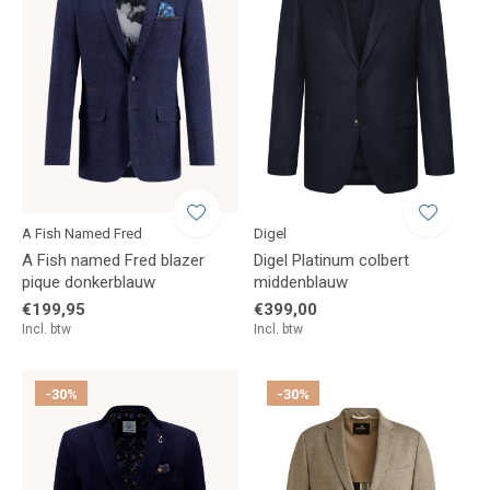
A Fish Named Fred
Digel
A Fish named Fred blazer
Digel Platinum colbert
pique donkerblauw
middenblauw
€199,95
€399,00
Incl. btw
Incl. btw
-30%
-30%