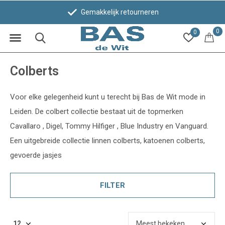
tourneren
Bezoek 1 van onze win
0
0
Colberts
Voor elke gelegenheid kunt u terecht bij Bas de Wit mode in
Leiden. De colbert collectie bestaat uit de topmerken
Cavallaro , Digel, Tommy Hilfiger , Blue Industry en Vanguard.
Een uitgebreide collectie linnen colberts, katoenen colberts,
gevoerde jasjes
FILTER