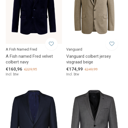
A Fish Named Fred
Vanguard
A Fish named Fred velvet
Vanguard colbert jersey
colbert navy
visgraad beige
€160,96
€174,99
€229,95
€249,99
Incl. btw
Incl. btw