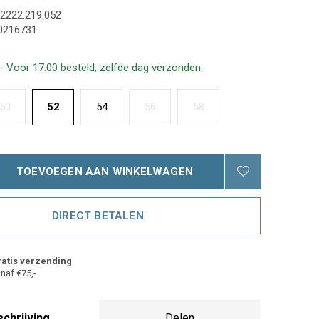
2222.219.052
0216731
- Voor 17:00 besteld, zelfde dag verzonden.
50
52
54
56
58
TOEVOEGEN AAN WINKELWAGEN
DIRECT BETALEN
atis verzending
naf €75,-
chrijving
Delen