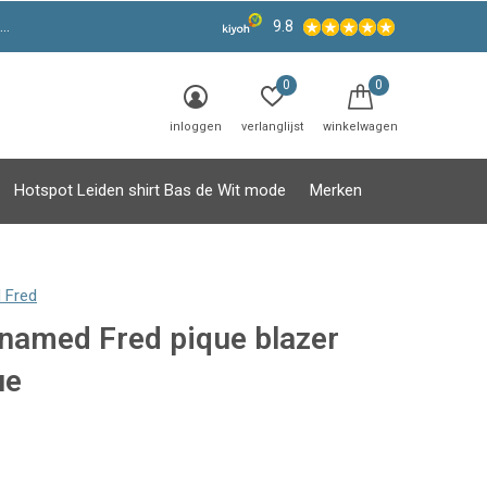
9.8
0
0
inloggen
verlanglijst
winkelwagen
Hotspot Leiden shirt Bas de Wit mode
Merken
 Fred
 named Fred pique blazer
ue