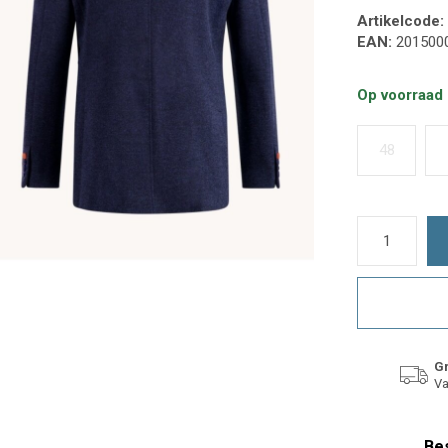
Artikelcode:
EAN:
201500
Op voorraad
48
Gr
Va
Bes