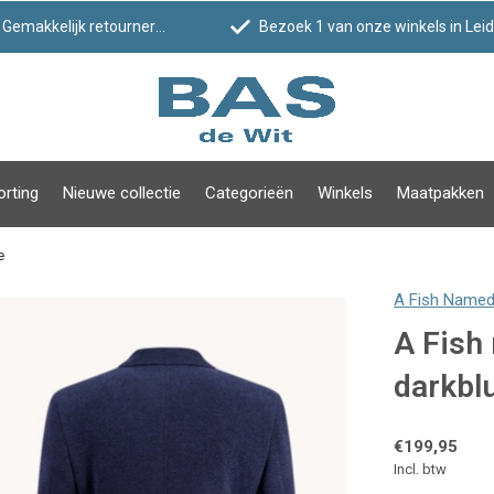
Gemakkelijk retourneren
Bezoek 1 van onze winkels in Leiden!
orting
Nieuwe collectie
Categorieën
Winkels
Maatpakken
e
A Fish Named
A Fish
darkbl
€199,95
Incl. btw