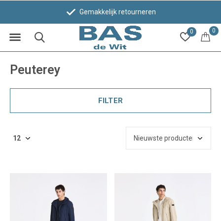
Gemakkelijk retourneren
Be
0
0
Peuterey
FILTER