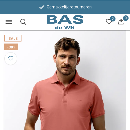
Gemakkelijk retourneren
0
0
SALE
-30%