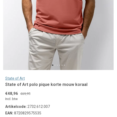
State of Art
State of Art polo pique korte mouw koraal
€48,96
€69,95
Incl. btw
Artikelcode:
2732.612.007
EAN:
8720829575535