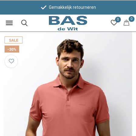
Gemakkelijk retourneren
0
0
SALE
-30%