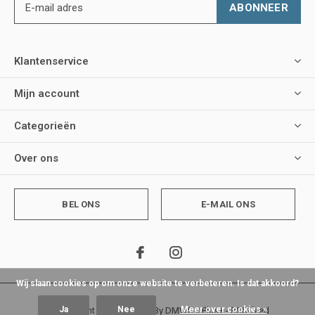
ABONNEER
Klantenservice
Mijn account
Categorieën
Over ons
BEL ONS
E-MAIL ONS
Wij slaan cookies op om onze website te verbeteren. Is dat akkoord?
Ja
Nee
Meer over cookies »
© Copyright
2026
- Theme By
DMWS
x
Plus+
-
RSS-feed