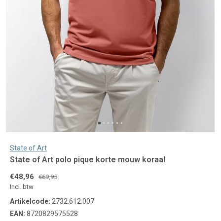
State of Art
State of Art polo pique korte mouw koraal
€48,96
€69,95
Incl. btw
Artikelcode:
2732.612.007
EAN:
8720829575528