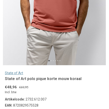
State of Art
State of Art polo pique korte mouw koraal
€48,96
€69,95
Incl. btw
Artikelcode:
2732.612.007
EAN:
8720829575528