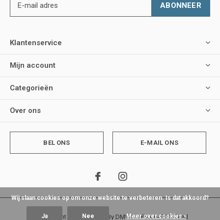
ABONNEER
Klantenservice
Mijn account
Categorieën
Over ons
BEL ONS
E-MAIL ONS
Wij slaan cookies op om onze website te verbeteren. Is dat akkoord?
Ja
Nee
Meer over cookies »
© Copyright
2026
- Theme By
DMWS
x
Plus+
-
RSS-feed