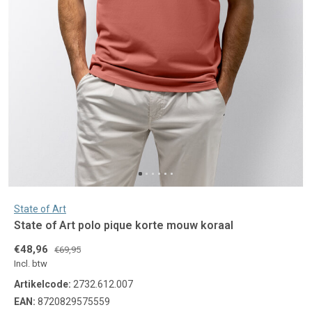
State of Art
State of Art polo pique korte mouw koraal
€48,96
€69,95
Incl. btw
Artikelcode:
2732.612.007
EAN:
8720829575559