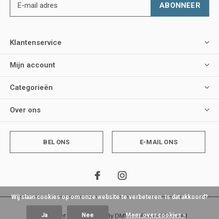
ABONNEER
Klantenservice
Mijn account
Categorieën
Over ons
BEL ONS
E-MAIL ONS
Wij slaan cookies op om onze website te verbeteren. Is dat akkoord?
Ja
Nee
Meer over cookies »
© Copyright
2026
- Theme By
DMWS
x
Plus+
-
RSS-feed