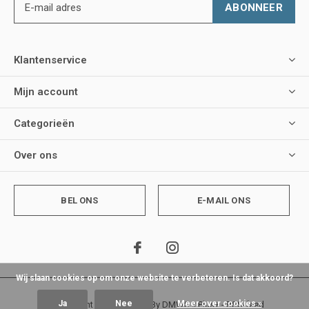
ABONNEER
Klantenservice
Mijn account
Categorieën
Over ons
BEL ONS
E-MAIL ONS
Wij slaan cookies op om onze website te verbeteren. Is dat akkoord?
Ja
Nee
Meer over cookies »
© Copyright
2026
- Theme By
DMWS
x
Plus+
-
RSS-feed