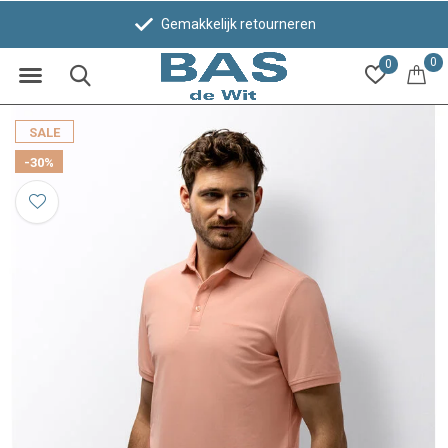
Gemakkelijk retourneren
0
0
SALE
-30%