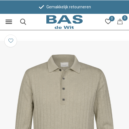
Gemakkelijk retourneren
0
0