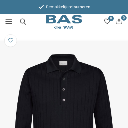
Gemakkelijk retourneren
0
0