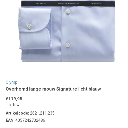
Olymp
Overhemd lange mouw Signature licht blauw
€119,95
Incl. btw
Artikelcode:
2621.211.235
EAN:
4057242732486