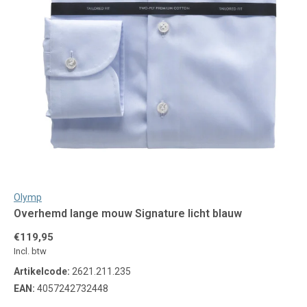
Olymp
Overhemd lange mouw Signature licht blauw
€119,95
Incl. btw
Artikelcode:
2621.211.235
EAN:
4057242732448