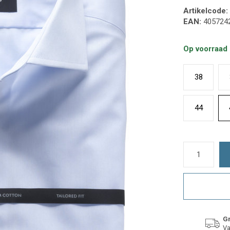
Artikelcode:
EAN:
405724
Op voorraad
38
44
Gr
Va