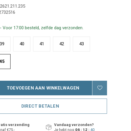
2621.211.235
2732516
- Voor 17:00 besteld, zelfde dag verzonden.
39
40
41
42
43
45
TOEVOEGEN AAN WINKELWAGEN
DIRECT BETALEN
atis verzending
Vandaag verzonden?
naf €75,-
Je hebt nog
06 : 12 :
39