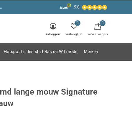
9.8
0
0
inloggen
verlanglijst
winkelwagen
Hotspot Leiden shirt Bas de Wit mode
Merken
md lange mouw Signature
lauw