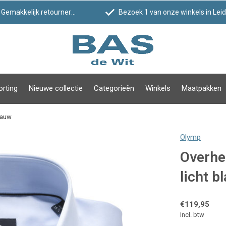
Gemakkelijk retourneren
Bezoek 1 van onze winkels in Leiden!
orting
Nieuwe collectie
Categorieën
Winkels
Maatpakken
lauw
Olymp
Overhe
licht b
€119,95
Incl. btw