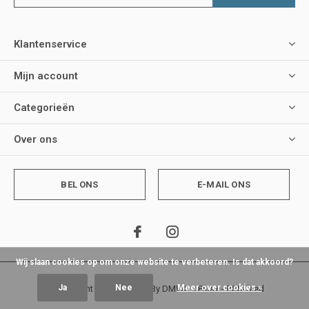
Klantenservice
Mijn account
Categorieën
Over ons
BEL ONS
E-MAIL ONS
Wij slaan cookies op om onze website te verbeteren. Is dat akkoord?
Ja
Nee
Meer over cookies »
© Copyright
2026
- Theme By
DMWS
x
Plus+
-
RSS-feed