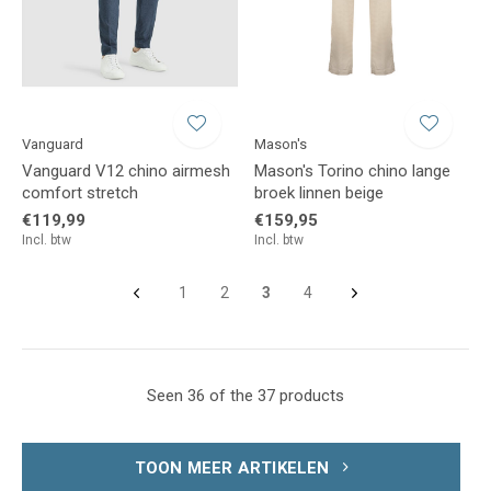
Vanguard
Mason's
Vanguard V12 chino airmesh
Mason's Torino chino lange
comfort stretch
broek linnen beige
€119,99
€159,95
Incl. btw
Incl. btw
1
2
3
4
Seen 36 of the 37 products
TOON MEER ARTIKELEN