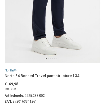
North84
North 84 Bonded Travel pant structure L34
€169,95
Incl. btw
Artikelcode:
2525.238.002
EAN:
8720163341261