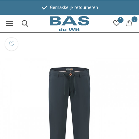
Gemakkelijk retourneren
0
0