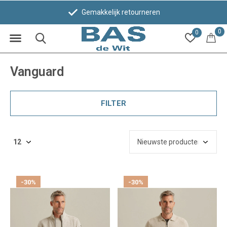
Gemakkelijk retourneren
0
0
Vanguard
FILTER
-30%
-30%