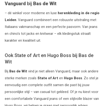
Vanguard
bij
Bas de Wit
– dé winkel voor moderne en luxe
herenkleding in de regio
Leiden
. Vanguard combineert een robuuste uitstraling met
Italiaans vakmanschap en een perfecte pasvorm. Van jeans
en chino’s tot jacks en knitwear – elk kledingstuk straalt
karakter en kwaliteit uit.
Ook State of Art en Hugo Boss bij Bas de
Wit
Bij
Bas de Wit
vind je niet alleen Vanguard, maar ook andere
sterke merken zoals
State of Art
en
Hugo Boss
. Zo stel je
eenvoudig een complete outfit samen die past bij jouw
persoonlijke stijl – van casual tot gekleed. Of je nu kiest voor
een comfortabele Vanguard jeans of een stijlvolle blazer van
Hugo Boss, wij helpen je graag met persoonlijk advies.