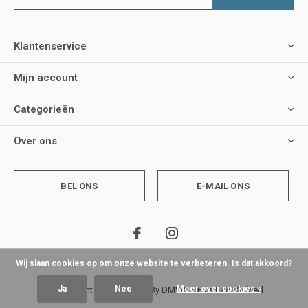
Klantenservice
Mijn account
Categorieën
Over ons
BEL ONS
E-MAIL ONS
Wij slaan cookies op om onze website te verbeteren. Is dat akkoord?
Ja
Nee
Meer over cookies »
© Copyright
2026
- Theme By
DMWS
x
Plus+
-
RSS-feed