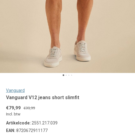
Vanguard
Vanguard V12 jeans short slimfit
€79,99
€99,99
Incl. btw
Artikelcode:
2551.217.039
EAN:
8720672911177