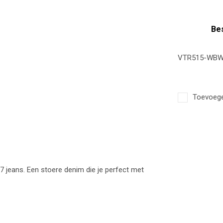
Bes
VTR515-WBW 
Toevoegen
7 jeans. Een stoere denim die je perfect met