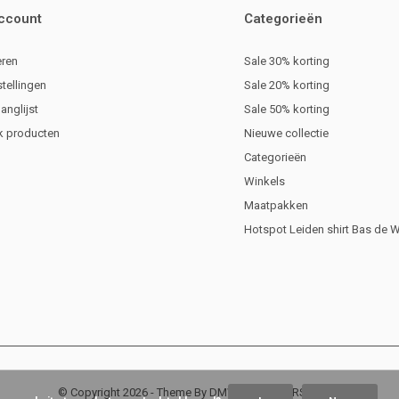
account
Categorieën
eren
Sale 30% korting
stellingen
Sale 20% korting
langlijst
Sale 50% korting
jk producten
Nieuwe collectie
Categorieën
Winkels
Maatpakken
Hotspot Leiden shirt Bas de 
© Copyright
2026
- Theme By
DMWS
x
Plus+
-
RSS-feed