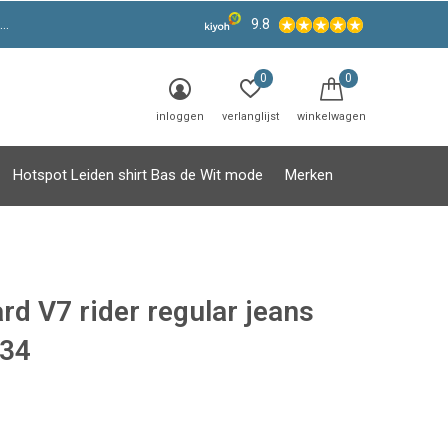
9.8
0
0
inloggen
verlanglijst
winkelwagen
Hotspot Leiden shirt Bas de Wit mode
Merken
rd V7 rider regular jeans
34