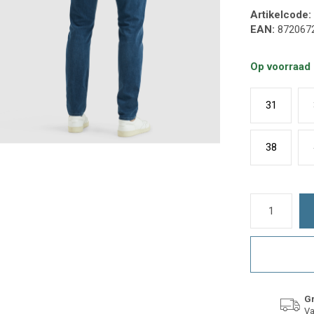
Artikelcode:
EAN:
872067
Op voorraad
31
38
Gr
Va