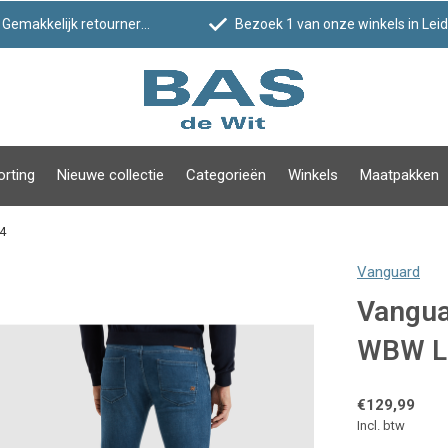
Gemakkelijk retourneren
Bezoek 1 van onze winkels in Leiden!
orting
Nieuwe collectie
Categorieën
Winkels
Maatpakken
4
Vanguard
Vangua
WBW L
€129,99
Incl. btw