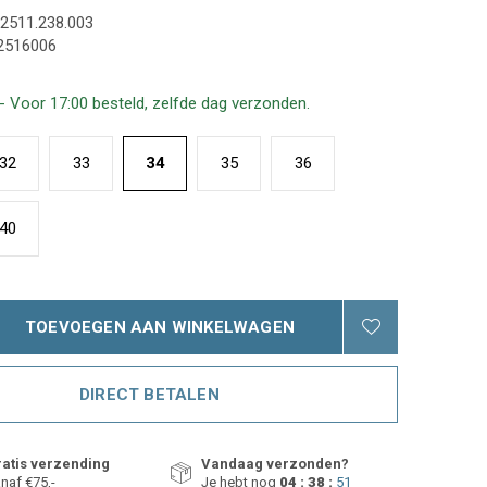
2511.238.003
2516006
- Voor 17:00 besteld, zelfde dag verzonden.
32
33
34
35
36
40
TOEVOEGEN AAN WINKELWAGEN
DIRECT BETALEN
atis verzending
Vandaag verzonden?
naf €75,-
Je hebt nog
04 : 38 :
50