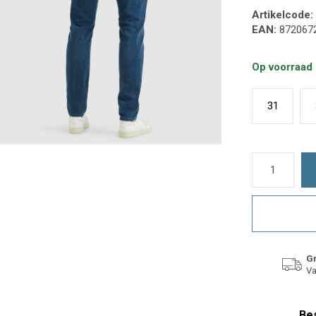
Artikelcode:
EAN:
872067
Op voorraad
31
Gr
Va
Bes