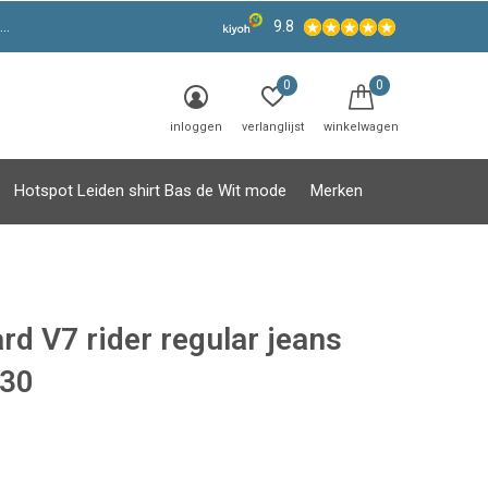
9.8
0
0
inloggen
verlanglijst
winkelwagen
Hotspot Leiden shirt Bas de Wit mode
Merken
rd V7 rider regular jeans
30