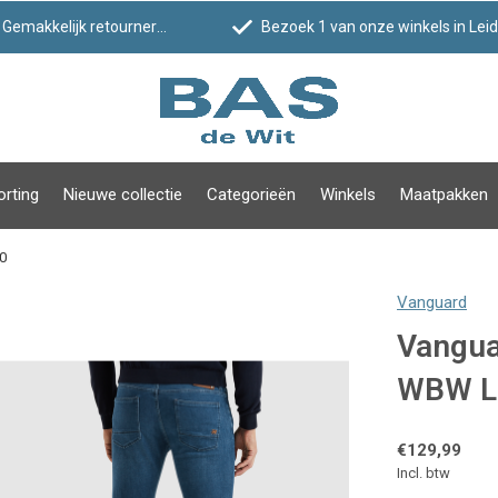
Gemakkelijk retourneren
Bezoek 1 van onze winkels in Leiden!
orting
Nieuwe collectie
Categorieën
Winkels
Maatpakken
0
Vanguard
Vangua
WBW L
€129,99
Incl. btw