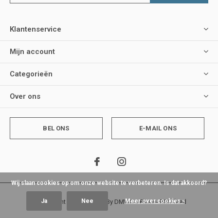
Klantenservice
Mijn account
Categorieën
Over ons
BEL ONS
E-MAIL ONS
Wij slaan cookies op om onze website te verbeteren. Is dat akkoord?
Ja
Nee
Meer over cookies »
© Copyright
2026
- Theme By
DMWS
x
Plus+
-
RSS-feed