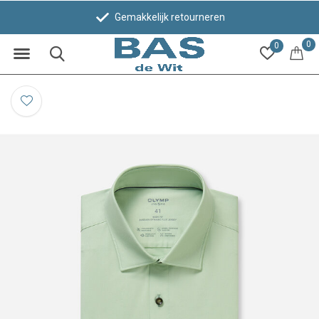
Gemakkelijk retourneren
0
0