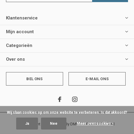
Klantenservice
Mijn account
Categorieën
Over ons
BEL ONS
E-MAIL ONS
Wij slaan cookies op om onze website te verbeteren. Is dat akkoord?
Ja
Nee
Meer over cookies »
© Copyright
2026
- Theme By
DMWS
x
Plus+
-
RSS-feed