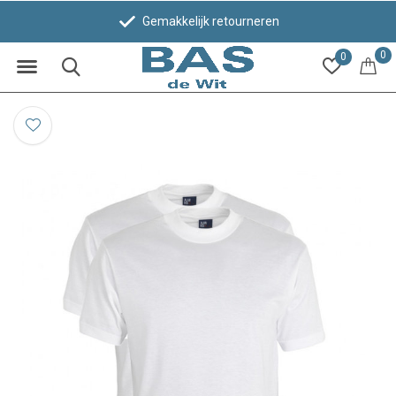
Gemakkelijk retourneren
0
0