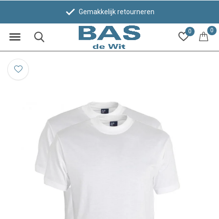
Gemakkelijk retourneren
0
0