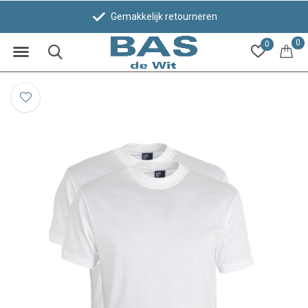
Gemakkelijk retourneren
0
0