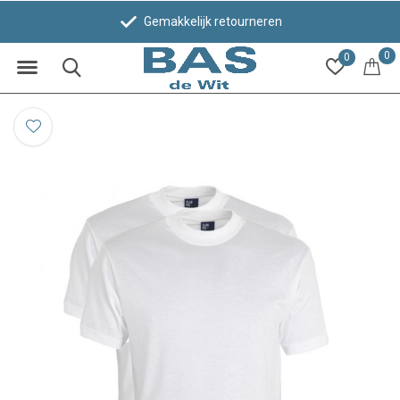
Gemakkelijk retourneren
0
0