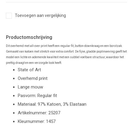
Toevoegen aan vergelijking
Productomschrijving
Dit overhemd met all-over print heeft een regular fit, button-downkraag en een borstzak.
Gemaakt van katoen met stretch voor extra comfort. De fijne, gladde poplinweving geeft het
model een lichte en ademende kwaliteit met een subtiel voelbare structuur, waardoor het
prettig draagt en een verzorgde look heeft.
State of Art
Overhemd print
Lange mouw
Pasvorm: Regular fit
Materiaal: 97% Katoen, 3% Elastaan
Artikelnummer: 25207
Kleurnummer: 1457