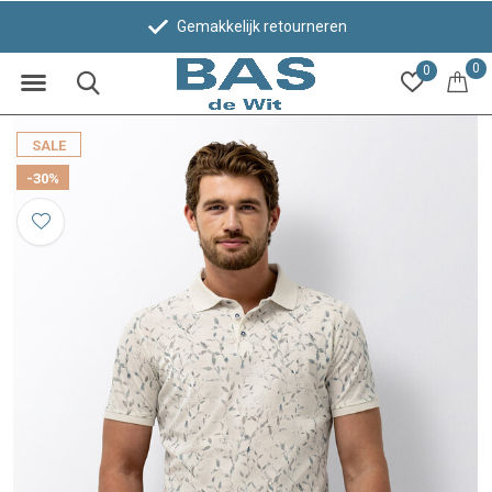
Gemakkelijk retourneren
0
0
SALE
-30%