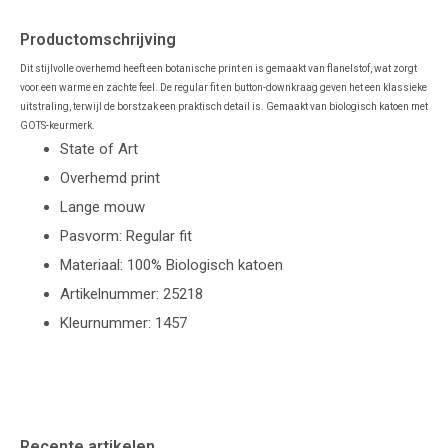
Productomschrijving
Dit stijlvolle overhemd heeft een botanische print en is gemaakt van flanelstof, wat zorgt
voor een warme en zachte feel. De regular fit en button-downkraag geven het een klassieke
uitstraling, terwijl de borstzak een praktisch detail is. Gemaakt van biologisch katoen met
GOTS-keurmerk.
State of Art
Overhemd print
Lange mouw
Pasvorm: Regular fit
Materiaal: 100% Biologisch katoen
Artikelnummer: 25218
Kleurnummer: 1457
Recente artikelen