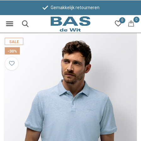
Gemakkelijk retourneren
0
0
SALE
-30%