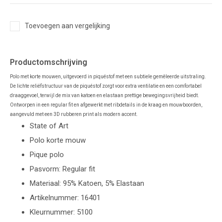
Toevoegen aan vergelijking
Productomschrijving
Polo met korte mouwen, uitgevoerd in piquéstof met een subtiele gemêleerde uitstraling.
De lichte reliëfstructuur van de piquéstof zorgt voor extra ventilatie en een comfortabel
draaggevoel, terwijl de mix van katoen en elastaan prettige bewegingsvrijheid biedt.
Ontworpen in een regular fit en afgewerkt met ribdetails in de kraag en mouwboorden,
aangevuld met een 3D rubberen print als modern accent.
State of Art
Polo korte mouw
Pique polo
Pasvorm: Regular fit
Materiaal: 95% Katoen, 5% Elastaan
Artikelnummer: 16401
Kleurnummer: 5100