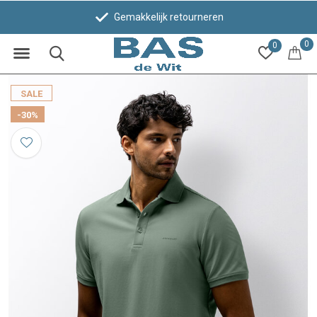
Gemakkelijk retourneren
0
0
SALE
-30%