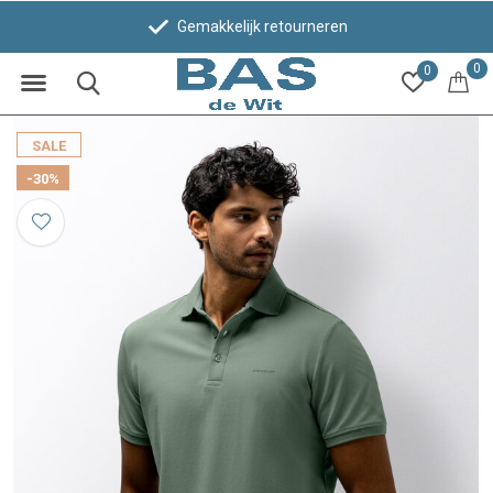
Gemakkelijk retourneren
0
0
SALE
-30%