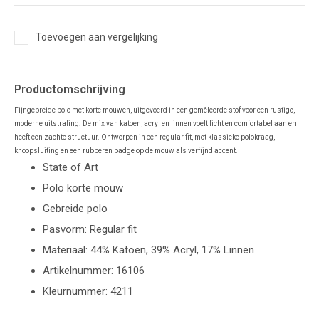
Toevoegen aan vergelijking
Productomschrijving
Fijngebreide polo met korte mouwen, uitgevoerd in een gemêleerde stof voor een rustige,
moderne uitstraling. De mix van katoen, acryl en linnen voelt licht en comfortabel aan en
heeft een zachte structuur. Ontworpen in een regular fit, met klassieke polokraag,
knoopsluiting en een rubberen badge op de mouw als verfijnd accent.
State of Art
Polo korte mouw
Gebreide polo
Pasvorm: Regular fit
Materiaal: 44% Katoen, 39% Acryl, 17% Linnen
Artikelnummer: 16106
Kleurnummer: 4211