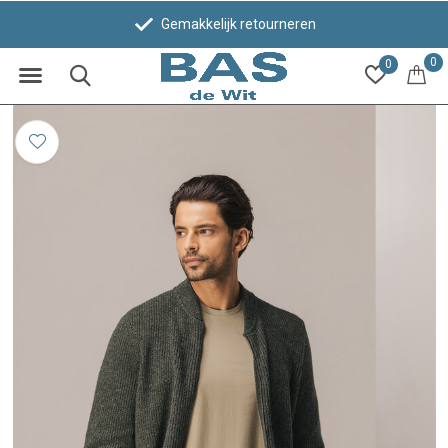
Gemakkelijk retourneren
0
0