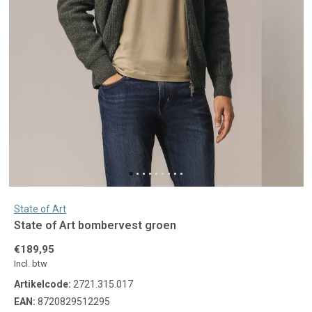
State of Art
State of Art bombervest groen
€189,95
Incl. btw
Artikelcode:
2721.315.017
EAN:
8720829512295