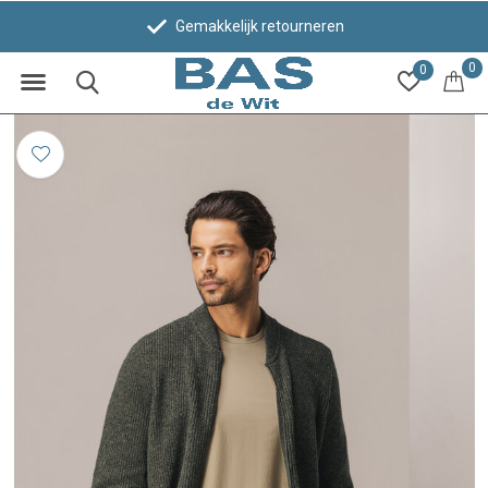
Gemakkelijk retourneren
0
0