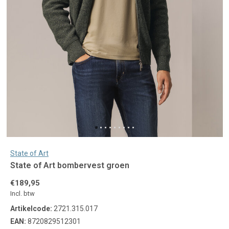
State of Art
State of Art bombervest groen
€189,95
Incl. btw
Artikelcode:
2721.315.017
EAN:
8720829512301