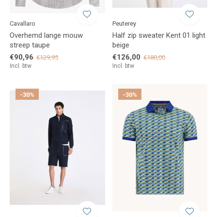
Cavallaro
Peuterey
Overhemd lange mouw
Half zip sweater Kent 01 light
streep taupe
beige
€90,96
€126,00
€129,95
€180,00
Incl. btw
Incl. btw
-30%
-30%