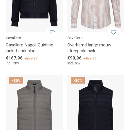
Cavallaro
Cavallaro
Cavallaro Napoli Quintino
Overhemd lange mouw
jacket dark blue
streep old pink
€167,96
€90,96
€239,95
€129,95
Incl. btw
Incl. btw
-30%
-30%