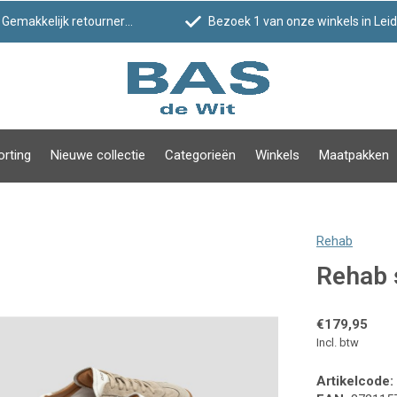
Gemakkelijk retourneren
Bezoek 1 van onze winkels in Leiden!
orting
Nieuwe collectie
Categorieën
Winkels
Maatpakken
Rehab
Rehab 
€179,95
Incl. btw
Artikelcode: