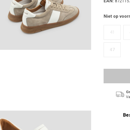
EAN:
872115
Niet op voor
41
47
Gr
Va
Bes