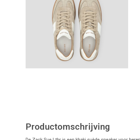
Productomschrijving
De Zack Sue Lthr is een khaki suède sneaker voor heren 