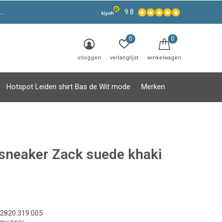
9.8
0
0
inloggen
verlanglijst
winkelwagen
Hotspot Leiden shirt Bas de Wit mode
Merken
sneaker Zack suede khaki
2820.319.005