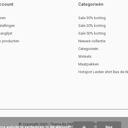
account
Categorieën
eren
Sale 30% korting
stellingen
Sale 20% korting
langlijst
Sale 50% korting
jk producten
Nieuwe collectie
Categorieën
Winkels
Maatpakken
Hotspot Leiden shirt Bas de 
© Copyright
2026
- Theme By
DMWS
x
Plus+
-
RSS-feed
nze website te verbeteren. Is dat akkoord?
Ja
Nee