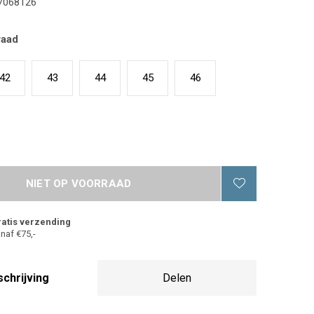
7068126
raad
42
43
44
45
46
NIET OP VOORRAAD
atis verzending
naf €75,-
chrijving
Delen