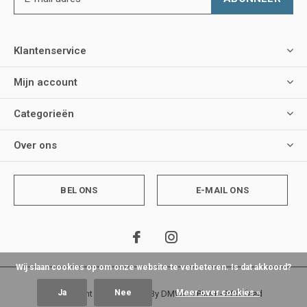
Klantenservice
Mijn account
Categorieën
Over ons
BEL ONS
E-MAIL ONS
Wij slaan cookies op om onze website te verbeteren. Is dat akkoord?
Ja
Nee
Meer over cookies »
© Copyright
2026
- Theme By
DMWS
x
Plus+
-
RSS-feed