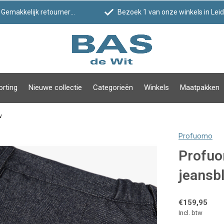
Gemakkelijk retourneren
Bezoek 1 van onze winkels in Leiden!
orting
Nieuwe collectie
Categorieën
Winkels
Maatpakken
w
Profuomo
Profuo
jeansb
€159,95
Incl. btw