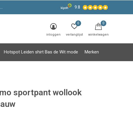
9.8
0
0
inloggen
verlanglijst
winkelwagen
Hotspot Leiden shirt Bas de Wit mode
Merken
mo sportpant wollook
lauw