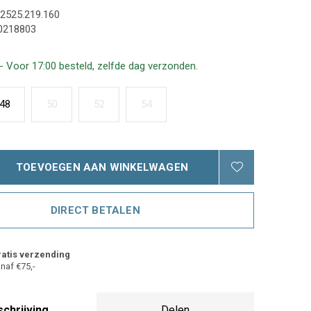
2525.219.160
0218803
- Voor 17:00 besteld, zelfde dag verzonden.
48
50
52
54
TOEVOEGEN AAN WINKELWAGEN
DIRECT BETALEN
atis verzending
naf €75,-
chrijving
Delen