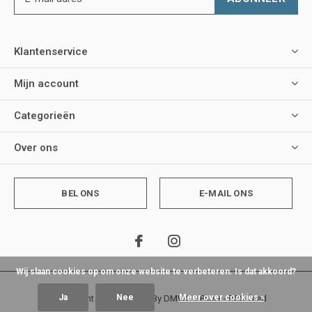
Klantenservice
Mijn account
Categorieën
Over ons
BEL ONS
E-MAIL ONS
Wij slaan cookies op om onze website te verbeteren. Is dat akkoord?
Ja
Nee
Meer over cookies »
© Copyright
2026
- Theme By
DMWS
x
Plus+
-
RSS-feed