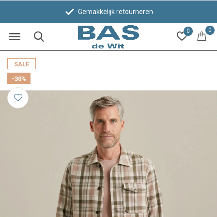
Gemakkelijk retourneren
0
0
SALE
-30%