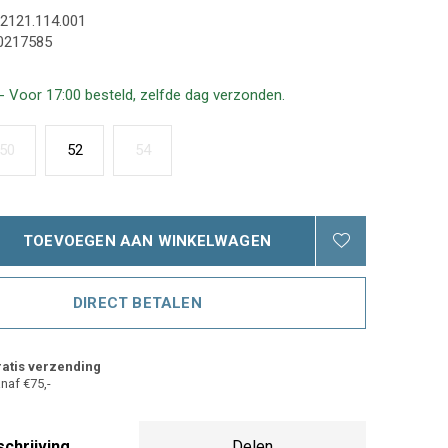
2121.114.001
0217585
- Voor 17:00 besteld, zelfde dag verzonden.
50
52
54
TOEVOEGEN AAN WINKELWAGEN
DIRECT BETALEN
atis verzending
naf €75,-
chrijving
Delen