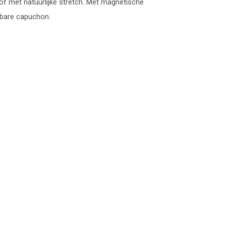
f met natuurlijke stretch. Met magnetische
mbare capuchon.