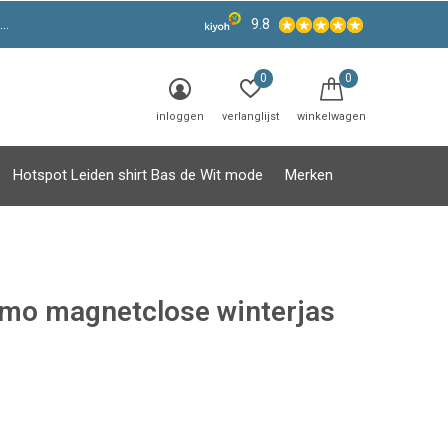
9.8
0
0
inloggen
verlanglijst
winkelwagen
Hotspot Leiden shirt Bas de Wit mode
Merken
mo magnetclose winterjas