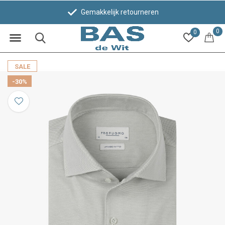
Gemakkelijk retourneren
0
0
SALE
-30%